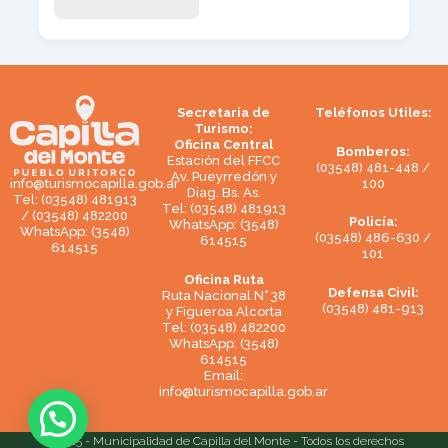
Secretaría de
Teléfonos Utiles:
Turismo:
Oficina Central
Bomberos:
Estación del FFCC
(03548) 481-448 /
Av. Pueyrredón y
100
info@turismocapilla.gob.ar
Diag. Bs. As.
Tel: (03548) 481913
Tel: (03548) 481913
/ (03548) 482200
Policía:
WhatsApp: (3548)
WhatsApp: (3548)
(03548) 486-630 /
614515
614515
101
Oficina Ruta
Defensa Civil:
Ruta Nacional N° 38
(03548) 481-913
y Figueroa Alcorta
Tel: (03548) 482200
WhatsApp: (3548)
614515
Email:
info@turismocapilla.gob.ar
© 2025 - Municipalidad de Capilla del Monte - Todos los derechos