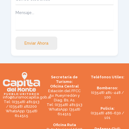
Enviar Ahora
Secretaría de
Teléfonos Utiles:
Turismo:
Oficina Central
Bomberos:
Estación del FFCC
(03548) 481-448 /
Av. Pueyrredón y
100
info@turismocapilla.gob.ar
Diag. Bs. As.
Tel: (03548) 481913
Tel: (03548) 481913
/ (03548) 482200
Policía:
WhatsApp: (3548)
WhatsApp: (3548)
(03548) 486-630 /
614515
614515
101
Oficina Ruta
Defensa Civil: