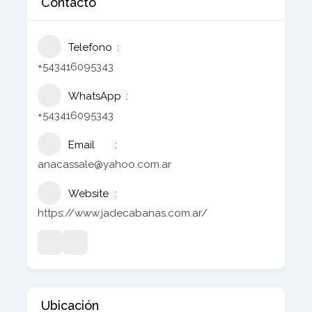
Contacto
Telefono
+543416095343
WhatsApp
+543416095343
Email
anacassale@yahoo.com.ar
Website
https://www.jadecabanas.com.ar/
Ubicación