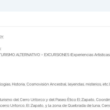
Y.
i
URISMO ALTERNATIVO – EXCURSIONES (Experiencias Artísticas, 
ías, Historia, Cosmovisión Ancestral, leyendas, misterios, etc.
oturismo del Cerro Uritorco y del Paseo Ético El Zapato. Coordi
l cerro Uritorco, El Zapato, y la zona de Quebrada de luna, Cerro