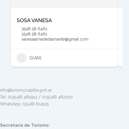
SOSA VANESA
Z
3548 58-6461
3548 58-6461
vanesaalmadediamante@gmail.com
GUIAS
info@turismocapilla.gob.ar
Tel: (03548) 481913 / (03548) 482200
WhatsApp: (3548) 614515
Secretaría de Turismo: