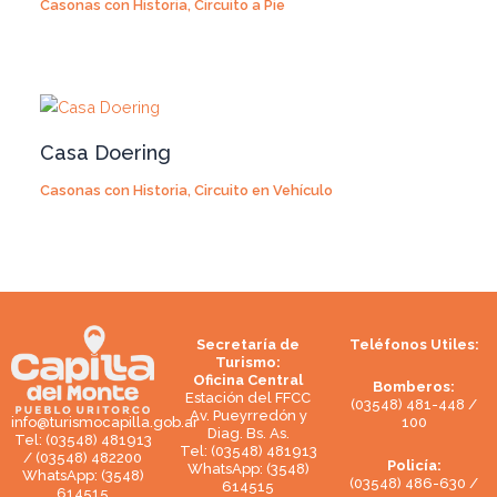
Casonas con Historia
,
Circuito a Pie
Casa Doering
Casonas con Historia
,
Circuito en Vehículo
Secretaría de
Teléfonos Utiles:
Turismo:
Oficina Central
Bomberos:
Estación del FFCC
(03548) 481-448 /
Av. Pueyrredón y
100
info@turismocapilla.gob.ar
Diag. Bs. As.
Tel: (03548) 481913
Tel: (03548) 481913
/ (03548) 482200
Policía:
WhatsApp: (3548)
WhatsApp: (3548)
(03548) 486-630 /
614515
614515