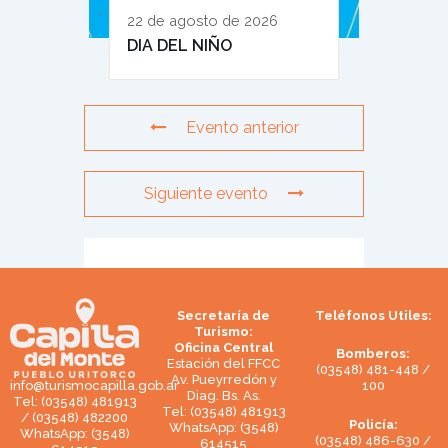
22 de agosto de 2026
DIA DEL NIÑO
Evento anterior
Siguiente evento
Secretaría de
Teléfonos Utiles:
Turismo:
Oficina Central
Bomberos:
Estación del FFCC
(03548) 481-448 /
Av. Pueyrredón y
100
info@turismocapilla.gob.ar
Diag. Bs. As.
Tel: (03548) 481913
Tel: (03548) 481913
/ (03548) 482200
Policía:
WhatsApp: (3548)
WhatsApp: (3548)
(03548) 486-630 /
614515