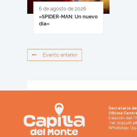
6 de agosto de 2026
«SPIDER-MAN: Un nuevo
día»
Evento anterior
Secretaría de
Oficina Centra
Estación del F
Tel: (03548) 4
WhatsApp: (35