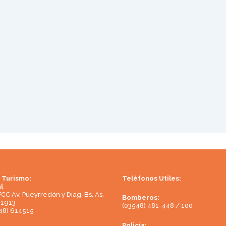
 Turismo:
Teléfonos Utiles:
l
FCC Av. Pueyrredón y Diag. Bs. As.
Bomberos:
81913
(03548) 481-448 / 100
48) 614515
Policía: