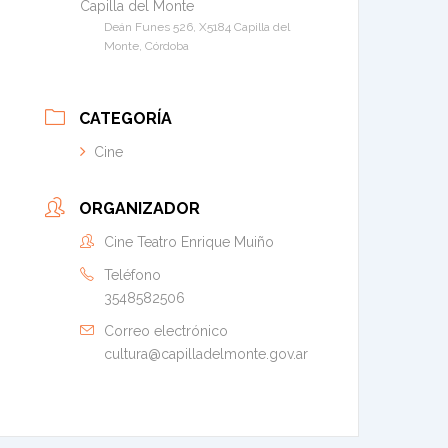
Capilla del Monte
Deán Funes 526, X5184 Capilla del
Monte, Córdoba
CATEGORÍA
Cine
ORGANIZADOR
Cine Teatro Enrique Muiño
Teléfono
3548582506
Correo electrónico
cultura@capilladelmonte.gov.ar