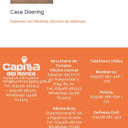
Casa Doering
Casonas con Historia
,
Circuito en Vehículo
Secretaría de
Teléfonos Utiles:
Turismo:
Oficina Central
Bomberos:
Estación del FFCC
(03548) 481-448 /
Av. Pueyrredón y
100
info@turismocapilla.gob.ar
Diag. Bs. As.
Tel: (03548) 481913
Tel: (03548) 481913
/ (03548) 482200
Policía:
WhatsApp: (3548)
WhatsApp: (3548)
(03548) 486-630 /
614515
614515
101
Oficina Ruta
Defensa Civil:
Ruta Nacional N° 38
(03548) 481-913
y Figueroa Alcorta
Tel: (03548) 482200
WhatsApp: (3548)