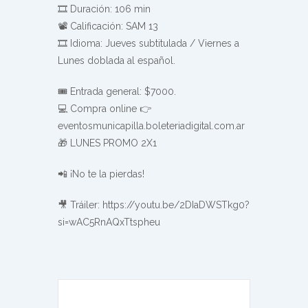
🎞 Duración: 106 min
📽️ Calificación: SAM 13
🎞️ Idioma: Jueves subtitulada / Viernes a
Lunes doblada al español.
🎟 Entrada general: $7000.
💻 Compra online 👉
eventosmunicapilla.boleteriadigital.com.ar
🎁 LUNES PROMO 2X1
📲 ¡No te la pierdas!
🎥 Tráiler: https://youtu.be/2DIaDWSTkg0?
si=wAC5RnAQxTtspheu