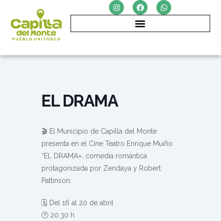
I
F
W
Ir
n
a
h
al
s
c
a
t
e
t
contenido
a
b
s
g
o
a
r
o
p
a
k
p
m
EL DRAMA
🎬 El Municipio de Capilla del Monte
presenta en el Cine Teatro Enrique Muiño
“EL DRAMA», comedia romántica
protagonizada por Zendaya y Robert
Pattinson.
🗓️ Del 16 al 20 de abril
🕐 20.30 h