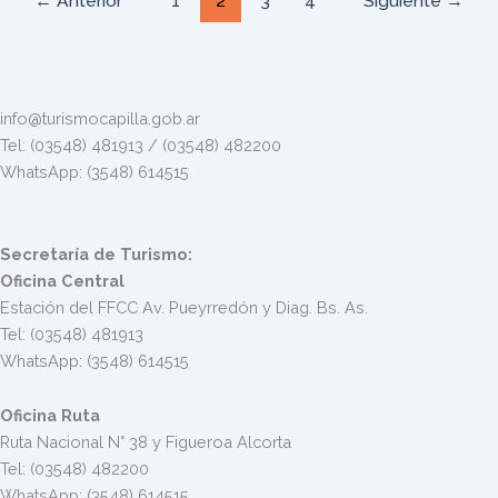
←
Anterior
1
2
3
4
Siguiente
→
info@turismocapilla.gob.ar
Tel: (03548) 481913 / (03548) 482200
WhatsApp: (3548) 614515
Secretaría de Turismo:
Oficina Central
Estación del FFCC Av. Pueyrredón y Diag. Bs. As.
Tel: (03548) 481913
WhatsApp: (3548) 614515
Oficina Ruta
Ruta Nacional N° 38 y Figueroa Alcorta
Tel: (03548) 482200
WhatsApp: (3548) 614515